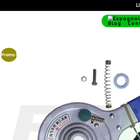
L
Blog
Con
Promo !