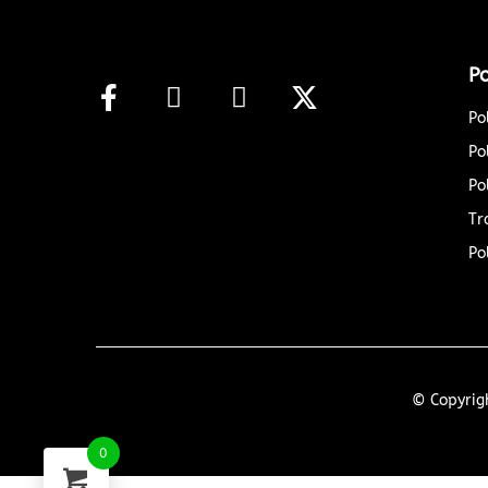
Po
Po
Po
Po
Tr
Po
© Copyrigh
0