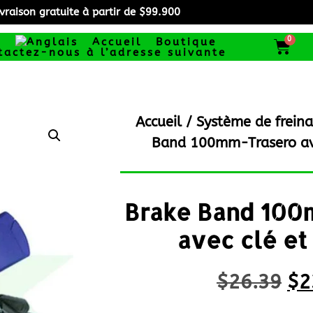
ivraison gratuite à partir de $99.900
0
Accueil
Boutique
tactez-nous à l’adresse suivante
Accueil
/
Système de frein
Band 100mm-Trasero ave
Brake Band 100
avec clé et
$
26.39
$
2