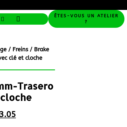
ÊTES-VOUS UN ATELIER
?
age
/
Freins
/ Brake
c clé et cloche
mm-Trasero
 cloche
3.05