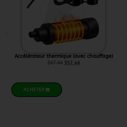
Accélérateur thermique (avec chauffage)
Supp
$
67.66
$
57.46
ACHETER