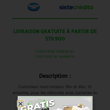
LIVRAISON GRATUITE À PARTIR DE
$79.900
CONDITIONS GÉNÉRALES
POLITIQUE DE GARANTIE
Description :
Contrôleur multi-tension 36v et 48v, 13
ampères, pour les véhicules avec batteries au
lithium.