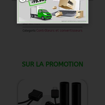
Dollar américain ($) -
USD
SKU
RKCT020
Contrôleurs et convertisseurs
Categoría
SUR LA PROMOTION