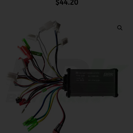
$
44.20