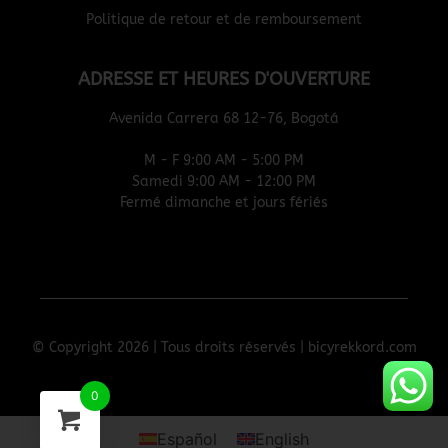
Politique de retour et de remboursement
ADRESSE ET HEURES D'OUVERTURE
Avenida Carrera 68 12-76, Bogotá
M - F 9:00 AM - 5:00 PM
Samedi 9:00 AM - 12:00 PM
Fermé dimanche et jours fériés
© Copyright 2026 | Tous droits réservés | bicyrekkord.com
0
Español
English