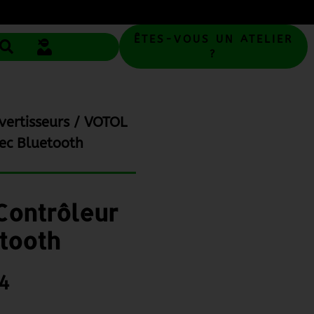
ÊTES-VOUS UN ATELIER
?
vertisseurs
/ VOTOL
ec Bluetooth
ontrôleur
tooth
4