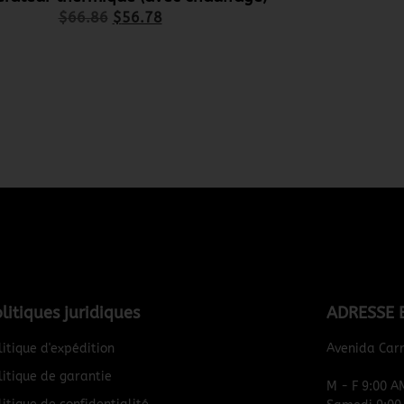
$
66.86
$
56.78
litiques juridiques
ADRESSE 
litique d'expédition
Avenida Car
litique de garantie
M - F 9:00 A