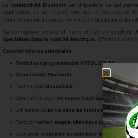
La
connectivité Bluetooth
est disponible, ce qui perme
application ou un logiciel, tels que la réponse de l’a
fonctionnement du moteur en fonction des besoins du véh
Sa conception robuste et fiable en fait un excellent 
spécialisés dans la mobilité électrique
, offrant un contr
Caractéristiques principales
Contrôleur programmable VOTOL EM-50
Connectivité Bluetooth
Technologie
sinusoïdale
Compatible avec les
motos électriques, les scooter
Utilisation courante
dans les motos et les
véhicules
Fonctionnement
souple, silencieux et efficace
Idéal pour
remplacer ou améliorer les contrôleurs d