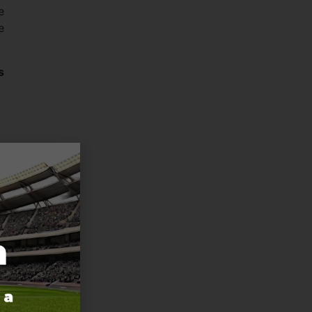
e
e
s