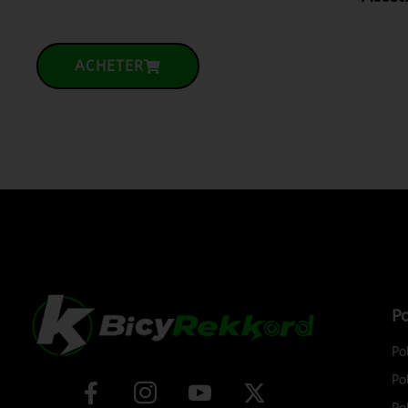
ACHETER
Po
Po
Po