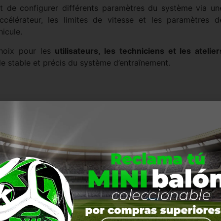
t de configurer différents paramètres du système via un
ccélérateur, les limites de vitesse et les paramètres d
icule.
choix pour les
utilisateurs, les techniciens et les atelier
ôle stable et précis du système d’entraînement.
s électriques et les vélos électriques
 électriques légers à mobilité personnelle (VELMPU
)
’origine