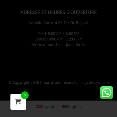
ADRESSE ET HEURES D'OUVERTURE
Avenida Carrera 68 12-76, Bogotá
M - F 9:00 AM - 5:00 PM
Samedi 9:00 AM - 12:00 PM
Fermé dimanche et jours fériés
© Copyright 2026 | Tous droits réservés | bicyrekkord.com
0
Español
English