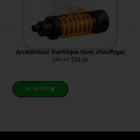
Accélérateur thermique (avec chauffage)
Supp
$
66.47
$
56.45
ACHETER