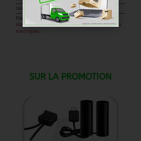
Coquilles et pneus
Categoría
Pièces détachées pour scooters
Étiquettes
électriques.
Valve droite idéale pour les scooters
,
électriques.
SUR LA PROMOTION