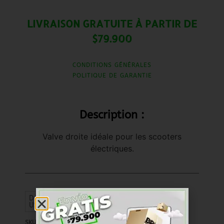
LIVRAISON GRATUITE À PARTIR DE
$79.900
CONDITIONS GÉNÉRALES
POLITIQUE DE GARANTIE
Description :
Valve droite idéale pour les scooters
électriques.
Dollar américain ($) -
USD
SKU
RKVV003