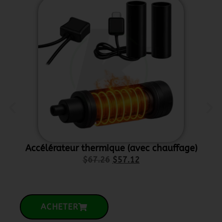
Accélérateur thermique (avec chauffage)
Supp
$
67.26
$
57.12
ACHETER