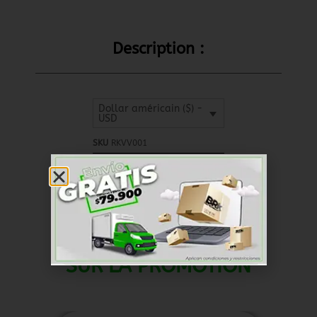
Description :
Dollar américain ($) -
USD
SKU
RKVV001
Coquilles et pneus
Categoría
SUR LA PROMOTION