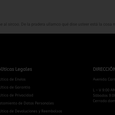
me al sircoo. De la pradera ullamco qué dise usteer está la cosa
líticas Legales
DIRECCIÓ
lítica de Envíos
Avenida Car
lítica de Garantía
L – V 9:00 A
lítica de Privacidad
Sábados 9:0
Cerrado domi
atamiento de Datos Personales
lítica de Devoluciones y Reembolsos