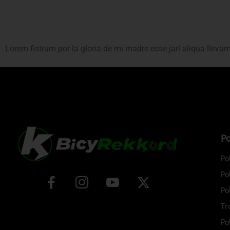
Lorem fistrum por la gloria de mi madre esse jarl aliqua lleva
Po
Po
Po
Po
Tr
Po