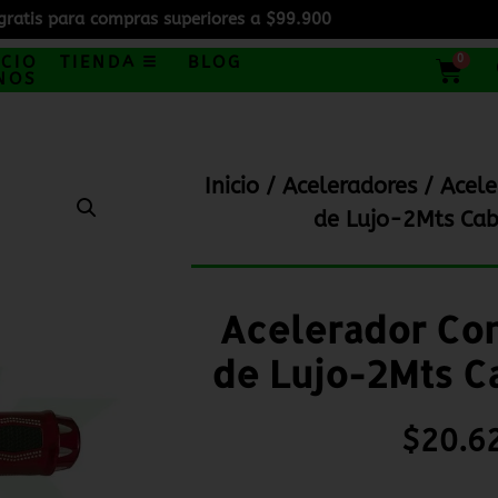
gratis para compras superiores a $99.900
0
ICIO
TIENDA
BLOG
NOS
Inicio
/
Aceleradores
/ Acele
de Lujo-2Mts Cab
Acelerador Co
de Lujo-2Mts C
$
20.6