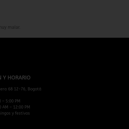
 muy malar.
N Y HORARIO
rera 68 12-76, Bogotá
M – 5:00 PM
0 AM – 12:00 PM
ngos y festivos