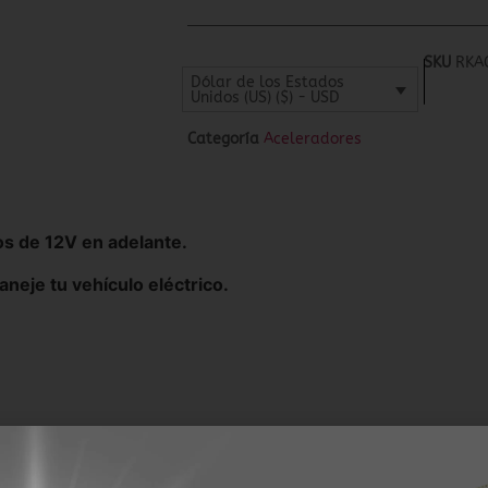
SKU
RKA
Dólar de los Estados
Unidos (US) ($) - USD
Categoría
Aceleradores
cos de 12V en adelante.
neje tu vehículo eléctrico.