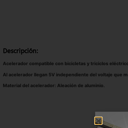
Descripción:
Acelerador compatible con bicicletas y triciclos eléctri
Al acelerador llegan 5V independiente del voltaje que ma
Material del acelerador: Aleación de aluminio.