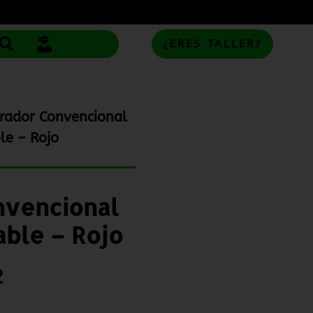
¿ERES TALLER?
rador Convencional
le – Rojo
nvencional
able – Rojo
2