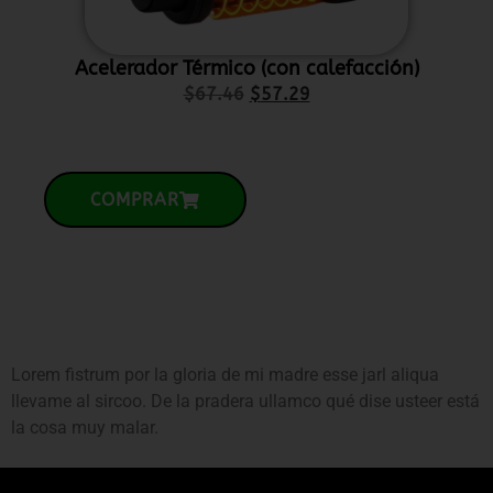
Acelerador Térmico (con calefacción)
P
$
67.46
$
57.29
COMPRAR
Lorem fistrum por la gloria de mi madre esse jarl aliqua
llevame al sircoo. De la pradera ullamco qué dise usteer está
la cosa muy malar.