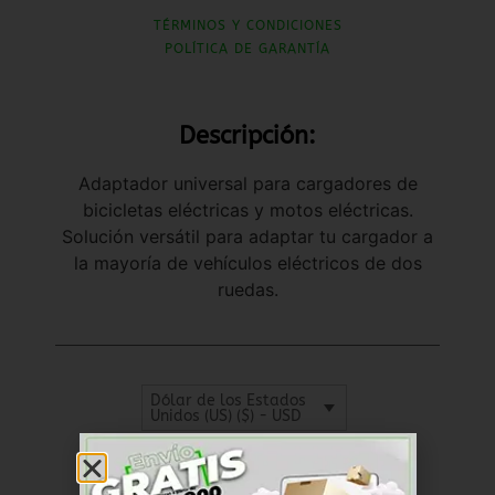
TÉRMINOS Y CONDICIONES
POLÍTICA DE GARANTÍA
Descripción:
Adaptador universal para cargadores de
bicicletas eléctricas y motos eléctricas.
Solución versátil para adaptar tu cargador a
la mayoría de vehículos eléctricos de dos
ruedas.
Dólar de los Estados
Unidos (US) ($) - USD
SKU
RKCM012
Cables y Conectores
Categoría