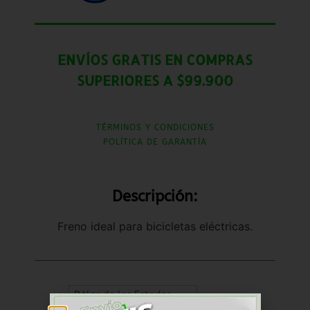
ENVÍOS GRATIS EN COMPRAS
SUPERIORES A $99.900
TÉRMINOS Y CONDICIONES
POLÍTICA DE GARANTÍA
Descripción:
Freno ideal para bicicletas eléctricas.
Dólar de los Estados
Unidos (US) ($) - USD