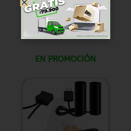
SKU
RKFR005
Frenos
Sistema de frenado
Categorías
,
EN PROMOCIÓN