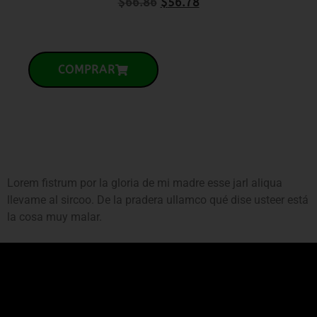
P
$
66.86
$
56.78
COMPRAR
Lorem fistrum por la gloria de mi madre esse jarl aliqua
llevame al sircoo. De la pradera ullamco qué dise usteer está
la cosa muy malar.