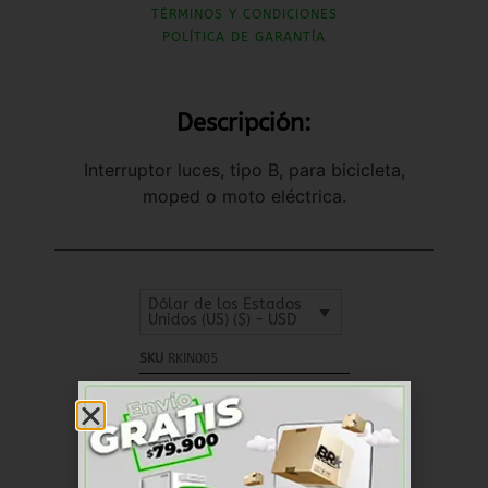
TÉRMINOS Y CONDICIONES
POLÍTICA DE GARANTÍA
Descripción:
Interruptor luces, tipo B, para bicicleta,
moped o moto eléctrica.
Dólar de los Estados
Unidos (US) ($) - USD
SKU
RKIN005
Cables y Conectores
Categoría