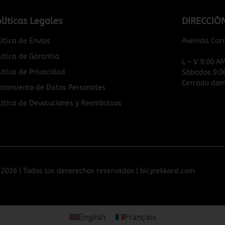
líticas Legales
DIRECCIÓ
lítica de Envíos
Avenida Car
lítica de Garantía
L – V 9:00 A
lítica de Privacidad
Sábados 9:0
Cerrado domi
atamiento de Datos Personales
lítica de Devoluciones y Reembolsos
2026 | Todos los dererechos reservados | bicyrekkord.com
English
Français