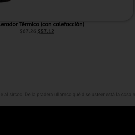
lerador Térmico (con calefacción)
$
67.26
$
57.12
me al sircoo. De la pradera ullamco qué dise usteer está la cosa