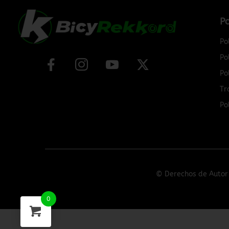
Po
Po
Po
Po
Tr
Po
© Derechos de Autor 
0