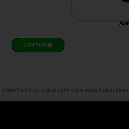
Ace
COMPRAR
Lorem fistrum por la gloria de mi madre esse jarl aliqua lleva