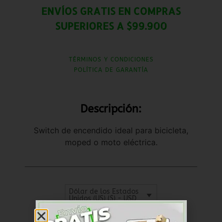
ENVÍOS GRATIS EN COMPRAS
SUPERIORES A $99.900
TÉRMINOS Y CONDICIONES
POLÍTICA DE GARANTÍA
Descripción:
Switch de encendido ideal para bicicleta,
moped o moto eléctrica.
Dólar de los Estados
Unidos (US) ($) - USD
SKU
RKSW005