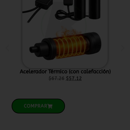
Acelerador Térmico (con calefacción)
P
$
67.26
$
57.12
COMPRAR