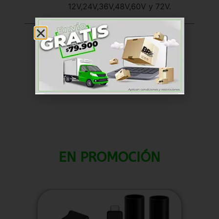
12V,24V,36V,48V,60V y 72V.
Dólar de los Estados
Unidos (US) ($) - USD
SKU
RKAC028
Aceleradores
Categoría
EN PROMOCIÓN