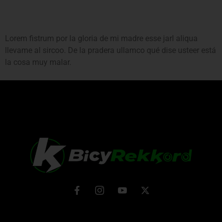
Lorem fistrum por la gloria de mi madre esse jarl aliqua
llevame al sircoo. De la pradera ullamco qué dise usteer está
la cosa muy malar.