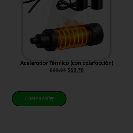
Acelerador Térmico (con calefacción)
P
$
66.86
$
56.78
COMPRAR