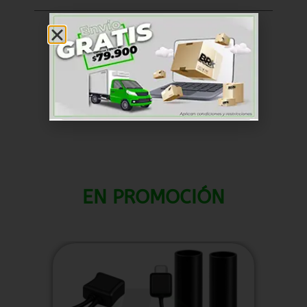
Dólar de los Estados
Unidos (US) ($) - USD
SKU
RKAM010
Corazas y Neumáticos
Categoría
EN PROMOCIÓN