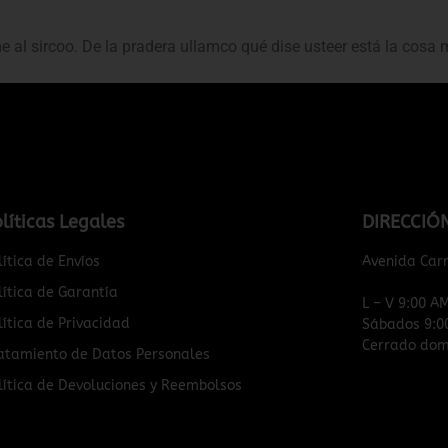
me al sircoo. De la pradera ullamco qué dise usteer está la cosa
líticas Legales
DIRECCIÓ
lítica de Envíos
Avenida Car
lítica de Garantía
L – V 9:00 A
lítica de Privacidad
Sábados 9:0
Cerrado domi
atamiento de Datos Personales
lítica de Devoluciones y Reembolsos