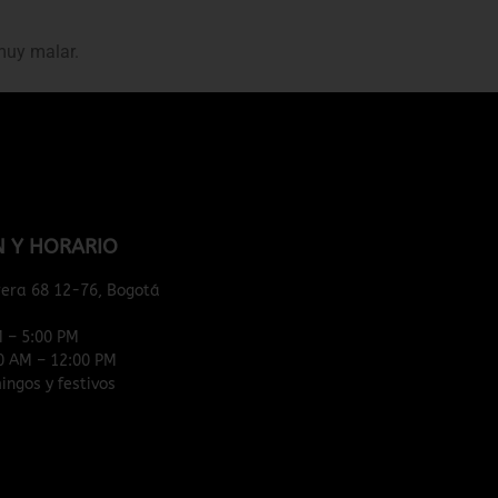
 muy malar.
N Y HORARIO
rera 68 12-76, Bogotá
M – 5:00 PM
0 AM – 12:00 PM
ngos y festivos