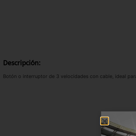
Descripción:
Botón o interruptor de 3 velocidades con cable, ideal par