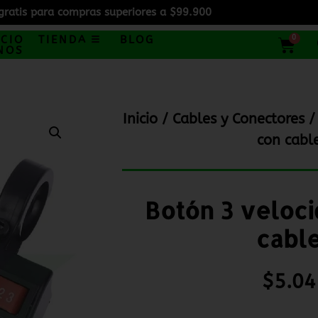
gratis para compras superiores a $99.900
0
ICIO
TIENDA
BLOG
NOS
Inicio
/
Cables y Conectores
/
con cabl
Botón 3 veloc
cabl
$
5.04