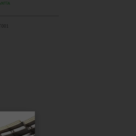
ANTÍA
T001