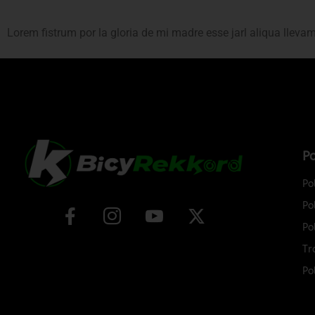
Lorem fistrum por la gloria de mi madre esse jarl aliqua lleva
Po
Po
Po
Po
Tr
Po