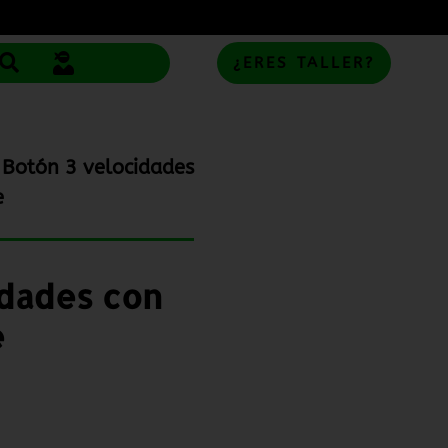
¿ERES TALLER?
 Botón 3 velocidades
e
idades con
e