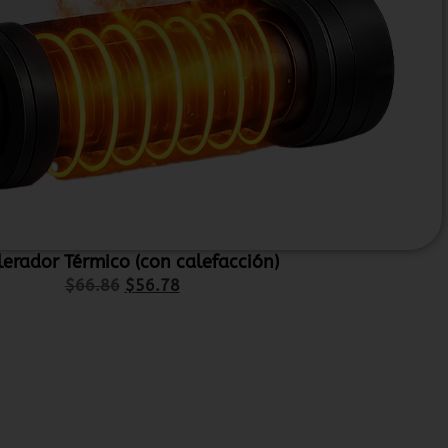
lerador Térmico (con calefacción)
$
66.86
$
56.78