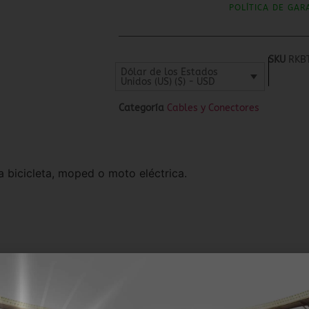
POLÍTICA DE GAR
SKU
RKB
Dólar de los Estados
Unidos (US) ($) - USD
Categoría
Cables y Conectores
a bicicleta, moped o moto eléctrica.
EN PROMOCIÓN