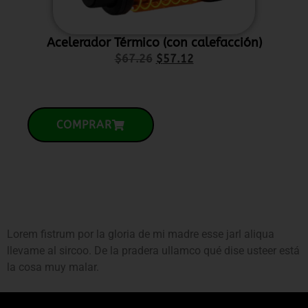
Acelerador Térmico (con calefacción)
P
$
67.26
$
57.12
COMPRAR
Lorem fistrum por la gloria de mi madre esse jarl aliqua
llevame al sircoo. De la pradera ullamco qué dise usteer está
la cosa muy malar.