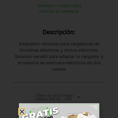
TÉRMINOS Y CONDICIONES
POLÍTICA DE GARANTÍA
Descripción:
Adaptador universal para cargadores de
bicicletas eléctricas y motos eléctricas.
Solución versátil para adaptar tu cargador a
la mayoría de vehículos eléctricos de dos
ruedas.
Dólar de los Estados
Unidos (US) ($) - USD
SKU
RKCM014
Cables y Conectores
Categoría