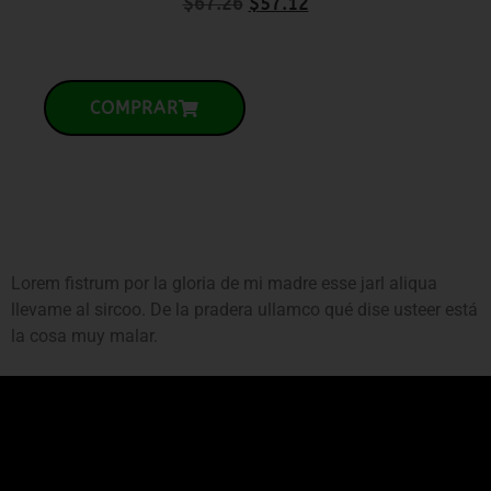
P
$
67.26
$
57.12
COMPRAR
Lorem fistrum por la gloria de mi madre esse jarl aliqua
llevame al sircoo. De la pradera ullamco qué dise usteer está
la cosa muy malar.