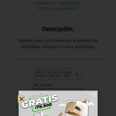
TÉRMINOS Y CONDICIONES
POLÍTICA DE GARANTÍA
Descripción:
Mosfet para controladores brushless de
bicicletas, moped o motos eléctricas.
Dólar de los Estados
Unidos (US) ($) - USD
SKU
RKMS001
Cables y Conectores
Categoría