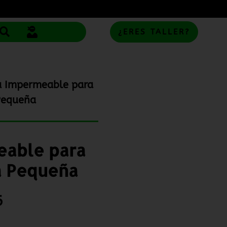
¿ERES TALLER?
a Impermeable para
Pequeña
eable para
a Pequeña
6