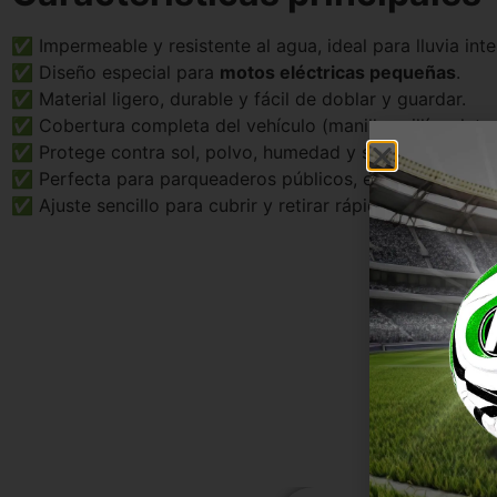
✅ Impermeable y resistente al agua, ideal para lluvia inte
✅ Diseño especial para
motos eléctricas pequeñas
.
✅ Material ligero, durable y fácil de doblar y guardar.
✅ Cobertura completa del vehículo (manillar, sillín y later
✅ Protege contra sol, polvo, humedad y suciedad.
✅ Perfecta para parqueaderos públicos, exteriores y uso 
✅ Ajuste sencillo para cubrir y retirar rápidamente.