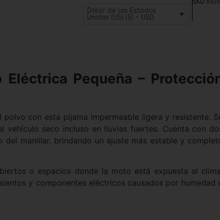
SKU
RKI
Dólar de los Estados
Unidos (US) ($) - USD
 Eléctrica Pequeña – Protecció
el polvo con esta pijama impermeable ligera y resistente. S
 el vehículo seco incluso en lluvias fuertes. Cuenta con do
nto del manillar, brindando un ajuste más estable y complet
abiertos o espacios donde la moto está expuesta al clima
asientos y componentes eléctricos causados por humedad 