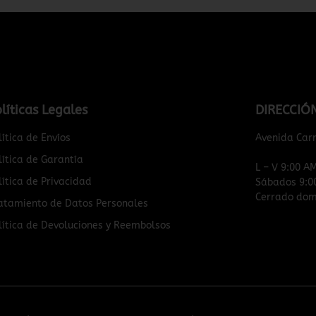
líticas Legales
DIRECCIÓ
lítica de Envíos
Avenida Car
lítica de Garantía
L – V 9:00 A
lítica de Privacidad
Sábados 9:0
Cerrado domi
atamiento de Datos Personales
lítica de Devoluciones y Reembolsos