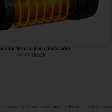
lerador Térmico (con calefacción)
$
66.86
$
56.78
me al sircoo. De la pradera ullamco qué dise usteer está la cosa