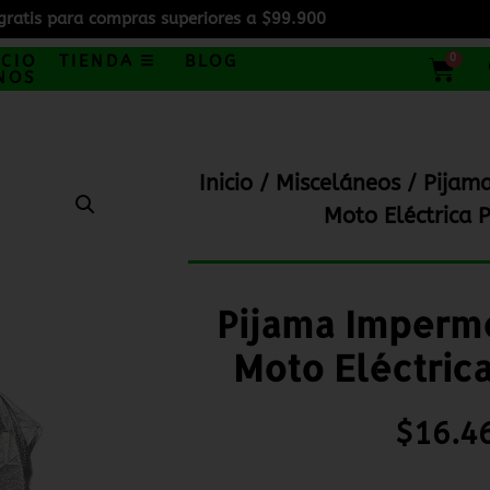
gratis para compras superiores a $99.900
0
ICIO
TIENDA
BLOG
NOS
Inicio
/
Misceláneos
/ Pijam
Moto Eléctrica 
Pijama Imperm
Moto Eléctric
$
16.4