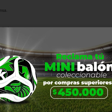
nsa.
ales).
diario.
EN PROMOCIÓN